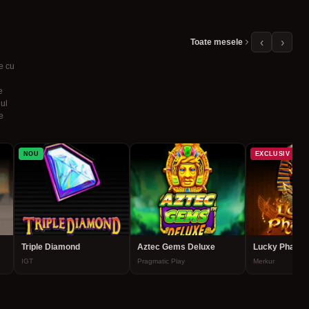
‹
›
Toate mesele
e cu
e
jul
e
NOU
EXCLUSIV
Triple Diamond
Aztec Gems Deluxe
Lucky Pharao
IGT
Pragmatic Play
Merkur