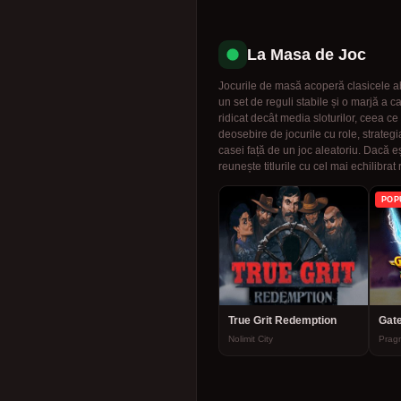
La Masa de Joc
Jocurile de masă acoperă clasicele a
un set de reguli stabile și o marjă a c
ridicat decât media sloturilor, ceea ce
deosebire de jocurile cu role, strateg
casei față de un joc aleatoriu. Dacă 
reunește titlurile cu cel mai echilibrat
POP
True Grit Redemption
Nolimit City
Pragm