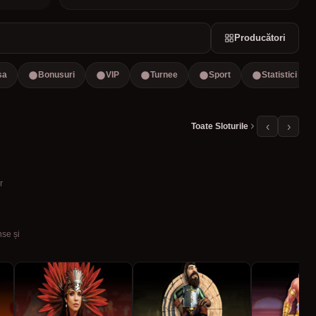
Producători
sa
Bonusuri
VIP
Turnee
Sport
Statistici
‹
›
Toate Sloturile
r
nse și