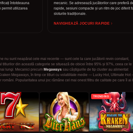
erificați întotdeauna
mecanic. Se adresează jucătorilor care preferă de
 permit utilizarea
rapide, sesiuni compacte și un ritm de joc diferit f
sloturile tradiționale.
NAVIGHEAZĂ JOCURI RAPIDE
ne nu sunt neapărat cele mai recente — sunt cele la care jucătorii revin constant,
l titlurilor din această categorie se situează de obicei între 95% și 97%, ceea ce le
mai lungi. Mecanici precum
Megaways
sau câștigurile de tip cluster au alimentat
Kraken Megaways, în timp ce titluri cu volatilitate medie — Lucky Hot, Ultimate Hot
or români. Popularitatea unui joc rămâne cel mai onest filtru de calitate pe care îl ai 
TRENDING