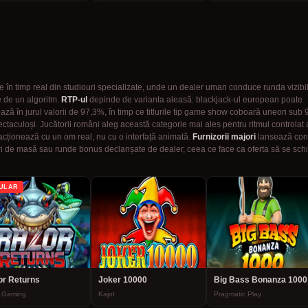
e în timp real din studiouri specializate, unde un dealer uman conduce runda vizibi
e de un algoritm.
RTP-ul
depinde de varianta aleasă: blackjack-ul european poate
ză în jurul valorii de 97,3%, în timp ce titlurile tip game show coboară uneori sub
ectaculoși. Jucătorii români aleg această categorie mai ales pentru ritmul controlat 
racționează cu un om real, nu cu o interfață animată.
Furnizorii majori
lansează con
-uri de masă sau runde bonus declanșate de dealer, ceea ce face ca oferta să se sc
ULAR
or Returns
Joker 10000
Big Bass Bonanza 1000
 Gaming
Kajot
Pragmatic Play