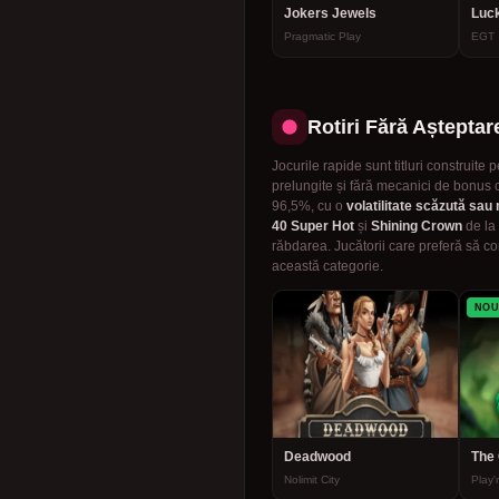
Jokers Jewels
Luc
Pragmatic Play
EGT
Rotiri Fără Așteptar
Jocurile rapide sunt titluri construite
prelungite și fără mecanici de bonus c
96,5%, cu o
volatilitate scăzută sau
40 Super Hot
și
Shining Crown
de la 
răbdarea. Jucătorii care preferă să con
această categorie.
NO
Deadwood
The 
Nolimit City
Play