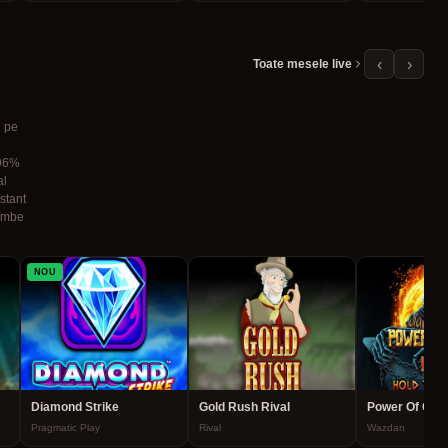
‹
›
Toate mesele live
l pe
 96%
al
stant
himbe
NOU
Diamond Strike
Gold Rush Rival
Power Of God
Pragmatic Play
Rival
Wazdan