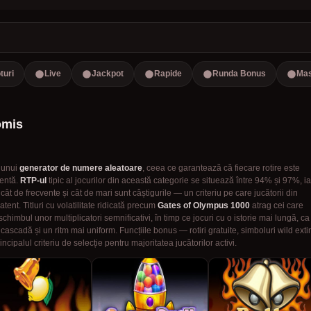
turi
Live
Jackpot
Rapide
Runda Bonus
Ma
omis
a unui
generator de numere aleatoare
, ceea ce garantează că fiecare rotire este
entă.
RTP-ul
tipic al jocurilor din această categorie se situează între 94% și 97%, ia
cât de frecvente și cât de mari sunt câștigurile — un criteriu pe care jucătorii din
ent. Titluri cu volatilitate ridicată precum
Gates of Olympus 1000
atrag cei care
schimbul unor multiplicatori semnificativi, în timp ce jocuri cu o istorie mai lungă, ca
 cascadă și un ritm mai uniform. Funcțiile bonus — rotiri gratuite, simboluri wild exti
ipalul criteriu de selecție pentru majoritatea jucătorilor activi.