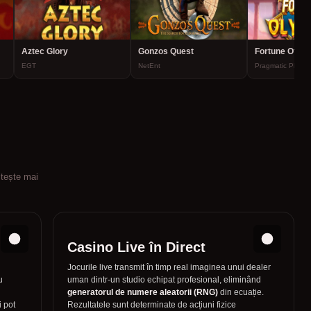
Aztec Glory
Gonzos Quest
Fortune Of O
EGT
NetEnt
Pragmatic Play
itește mai
Casino Live în Direct
Jocurile live transmit în timp real imaginea unui dealer
u
uman dintr-un studio echipat profesional, eliminând
generatorul de numere aleatorii (RNG)
din ecuație.
i pot
Rezultatele sunt determinate de acțiuni fizice