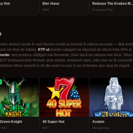
ky Hot
Bier Haus
Release The Kraken
WMS
Pragmatic Play
e
 pentru sesiuni scurte în care fiecare rundă se încheie în câteva secunde — fără anim
are cer timp de înțeles.
RTP-ul
acestei categorii se situează de obicei între 94% și
 medie
care produce câștiguri mai frecvente, chiar dacă de valoare mai mică. Titluri
EGT ilustrează bine formula: grile simple, simboluri clare, rotiri care nu îți consumă
troleze ritmul sesiunii și să știe exact ce pun în joc la fiecare spin aleg de regulă
U
Green Knight
40 Super Hot
Avalon
'n GO
EGT
Microgaming