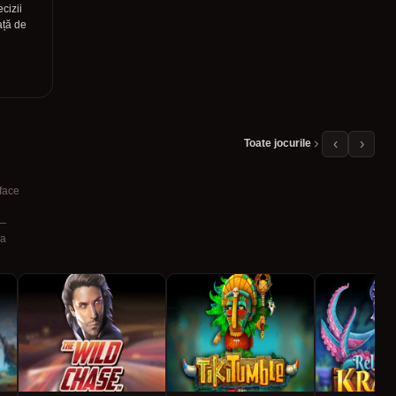
cizii
ață de
‹
›
Toate jocurile
 face
 —
la